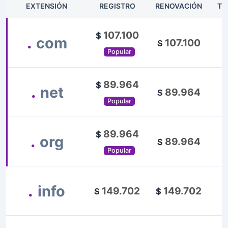
EXTENSIÓN
REGISTRO
RENOVACIÓN
TR
107.100
$
.
com
107.100
$
Popular
89.964
$
.
net
89.964
$
Popular
89.964
$
.
org
89.964
$
Popular
.
info
149.702
149.702
$
$