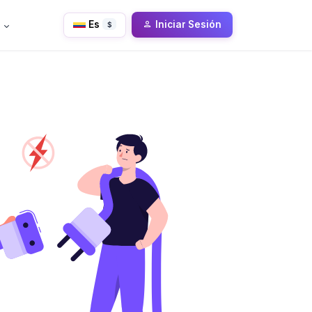
Es
Iniciar Sesión
$