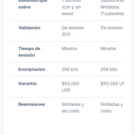
Dominios que
1 dominio
Subdominios
cubre
(con y sin
ilimitados
www)
(*.tudominio.com
Validación
De dominio
De dominio (DV)
(DV)
Tiempo de
Minutos
Minutos
emisión
Encriptación
256 bits
256 bits
Garantía
$50,000
$50,000 USD
USD
Reemisiones
Ilimitadas y
Ilimitadas y sin
sin costo
costo