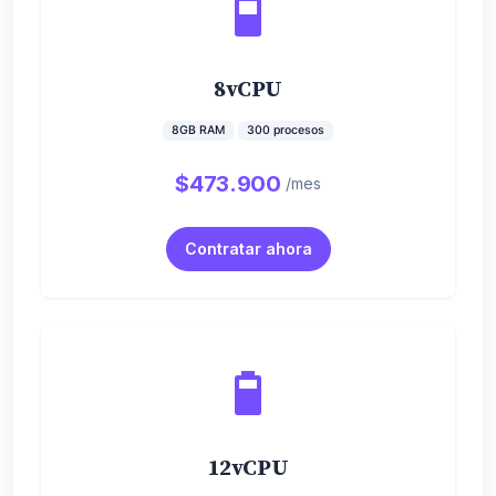
8vCPU
8GB RAM
300 procesos
$473.900
/mes
Contratar ahora
12vCPU