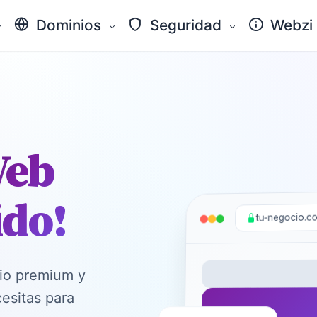
Dominios
Seguridad
Webzi
Web
ido!
tu-negocio.c
nio premium y
cesitas para