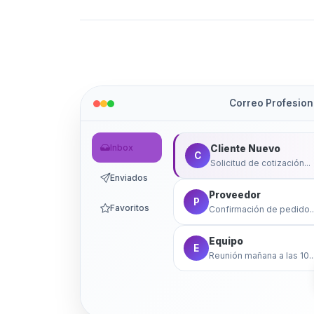
Correo Profesion
Inbox
Cliente Nuevo
C
Solicitud de cotización...
Enviados
Proveedor
P
Favoritos
Confirmación de pedido..
Equipo
E
Reunión mañana a las 10..