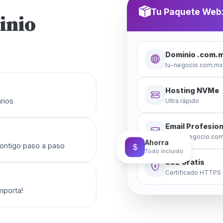
Tu Paquete Web
inio
Dominio .com.
tu-negocio.com.mx
Hosting NVMe
rios
Ultra rápido
Email Profesion
tu@tu-negocio.co
Ahorra
contigo paso a paso
Todo incluido
SSL Gratis
Certificado HTTPS
mporta!