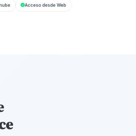
 nube
Acceso desde Web
e
nce