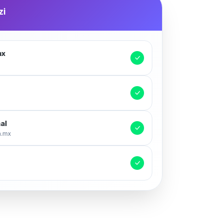
zi
mx
al
m.mx