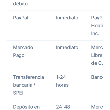
débito
PayPal
Inmediato
PayPal
Holding
Inc.
Mercado
Inmediato
Mercad
Pago
Libre S.
de C.V.
Transferencia
1-24
Banco
bancaria /
horas
SPEI
Depósito en
24-48
Mercad