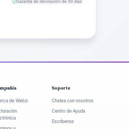
Garantía de devolución de 30 días
mpañía
Soporte
erca de Webzi
Chatea con nosotros
cturación
Centro de Ayuda
ctrónica
Escríbenos
rminos y